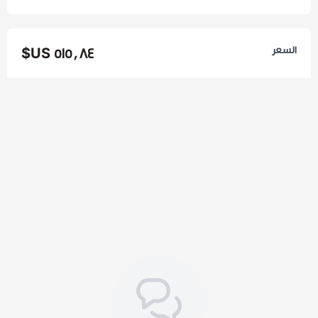
السعر
٥١٥٫٨٤ US$