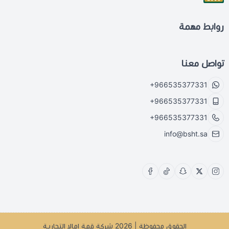
روابط مهمة
تواصل معنا
+966535377331
+966535377331
+966535377331
info@bsht.sa
الحقوق محفوظة | 2026
شركة قمة امالا التجارية