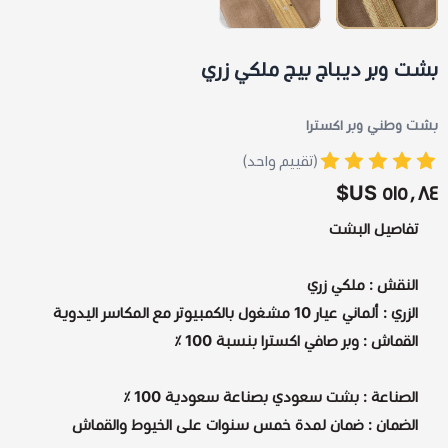
بشت وبر ديباج بيج ملكي زري
بشت وطني وبر اكسترا
(تقييم واحد)
٥١٥٫٨٤ US$
تفاصيل البشت
النقش : ملكي زري
الزري : ألماني عيار 10 مشغول بالكمبيوتر مع المكاسر اليدوية
القماش : وبر صافي اكسترا بنسبة 100 ٪
الصناعة : بشت سعودي بصناعة سعودية 100 ٪
الضمان : ضمان لمدة خمس سنوات على الخيوط والقماش