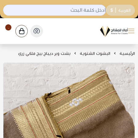
العربية
|
$
٠
٠ $
شركة قمة امالا التجارية
الرئيسية
البشوت الشتوية
بشت وبر ديباج بيج ملكي زري