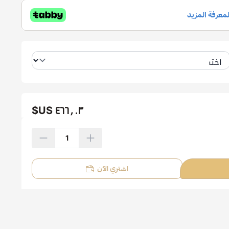
٤٦٦٫٠٣ US$
اشتري الآن