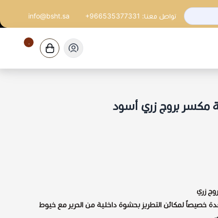
تواصل معنا:
+966535377331
info@bsht.sa
٠
٠ $
 مكسر بروج زري أسود
وج زري
 أفضل خيوط الزري عيار 10 المعدة خصيصاً لمكائن التطريز بحشوة داخلية من الحرير مع خيوط