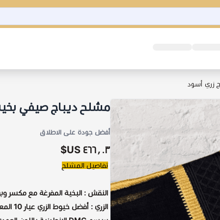
 زري أسود
مشلح ديباج صيفي بخية
أفضل جودة على الاطلاق
٤٦٦٫٠٣ US$
تفاصيل المشلح
النقش : البخية المفرغة مع مكسر وبر
الزري :