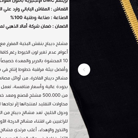
بريسم DMC الإنجليزية باللون العودي
القماش : المقاش الياباني وارد علي 
الصناعة : صناعة وطنية 100%
الضمان : ضمان شركة أمالا الذهبي لمدة 5 أعوام على الزري وا
أعوام عدم تغير لون الخيوط رغم كافة ع
10 المحشوة بالحرير والمعدة خصيصاً
وأفضل بيئة مراقبة خطوط إنتاج في م
مشالح ديباج الفاخرة، من أوائل مصانع
من 500.000 مشلح مُصنع و
محاولات التقليد لمنتجاتها إثر نجاحه
ودول الخليج، تعد مشالح ديباج من الب
للراغبين في اقتناء مشالح الدرجة ال
والتخرج والإهداء، أغلب مرتدي مشالح 