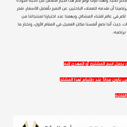
كثر طلباً، ولهذا فإننا نوفر لكم هذا الخيار الأفضل من ناحية الجودة
تضينا أن نقدمه للعملاء الباحثين عن التميز بأفضل الأسعار، نفخر
 لكم في عالم اقتناء المشالح، ويهمنا عند اختيارنا لمنتجاتنا من
ت، حيث أننا نضع أنفسنا مكان العميل في المقام الأول، ونختار ما
يرتضيه.
ي يحمل اسم المشتري أو المهدى إليه
اس يكون مجاناً عند طلبكم لهذا المشلح
لفاخرة