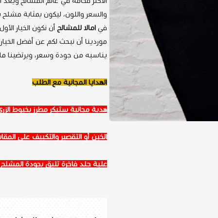
الأكثر فخامة في عالم المشالح ويعد الأ
والسعر واللون، ليكون بمثابة مشلح ير
في
امالا للمشالح
أن نكون الخيار الأول
موردينا أن نبحث لكم عن أفضل الخيارا
يناسبه من جودة وسعر، ويرتضينا ما 
الهدايا المجانية مع الطلب
هدية مجانية ستيكر مطرز بخيوط الزر
الخبن أو التقصير والتكييف على المق
علبة جلد فاخرة تليق بجودة المشلح ا