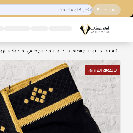
العربية
|
$
شركة قمة امالا التجارية
الرئيسية
المشالح الصيفية
مشلح ديباج صيفي بخية مكسر بروج
لا يفوتك البررررق