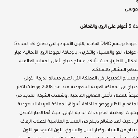
الموسى
لقماش
مشلح ديباج بنقش البخية المفرغ مع خيوط بريسم DMC الفاخرة باللون الأسود والتي نضمن لكم لمدة 5
وامل الجو والغسيل والتخزين، بالإضافة لخيوط الزري الألمانية عيار
 لمكائن التطريز، حيث يأتيكم مشلح ديباج بأعلى المعايير العالمية
صانع المشالح بالمملكة.
 مشالح الكمبيوتر في المملكة التي تصنع مشالح الدرجة الأولى
بجودة عالية وأسعار منافسة، تعمل ديباج في المملكة العربية السعودية منذ عام 2008 ووصلت لأكثر
معد خصيصاً للعملاء بأعلى المعايير العالمية، وشهدت الشركة العديد من
ا المنقطع النظير ووصولها لكافة أسواق المملكة العربية السعودية
شوت الوطنية الفاخرة ذات الدرجة الأولى، حيث أنها الخيار الأفضل
أولى، حيث تعد مشالح ديباج من المشالح المناسبة لحفلات الزفاف
ديباج من الشباب وكبار السن والشيوخ، اللون الأسود هو اللون